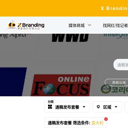
X Bran
媒体商城
找网红/找记者
危机公关
分类
通稿发布套餐
区域
通稿发布套餐 筛选条件:
意大利