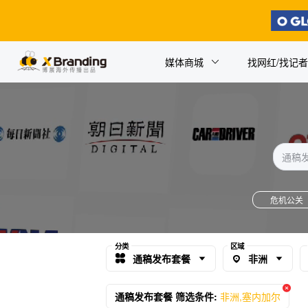
媒体商城
找网红/找记者
危机公关
分类
区域
通稿发布套餐
非洲
通稿发布套餐 筛选条件:
非洲,塞内加尔