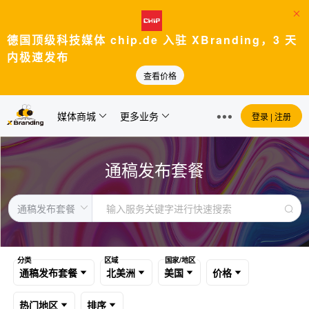
德国顶级科技媒体 chip.de 入驻 XBranding，3 天
内极速发布
查看价格
媒体商城
更多业务
登录 | 注册
通稿发布套餐
分类
区域
国家/地区
通稿发布套餐
北美洲
美国
价格
热门地区
排序